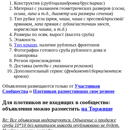
Конструктив (
сруб/оцилиндровка/брус/каркас
)
Материал с указанием геометрических размеров (
сосна,
осина, липа и т.д., диаметр или размеры сечения
)
Тип рубки угла (
крюк, чаша, чаша с пресекой/просекой/
пряником, лапа прямая с зубом/ласточкин хвост,
норвежская чашка, и т.д.
)
Размеры по осям, вырост (высота сруба)
Этажность
Тип крыши
, наличие рубленых фронтонов
Фотографии готового сруба рубленого дома и
планировка
Регион происхождения
Доставка (
нет/да с указанием регионов
)
Дополнительный сервис (
фундамент/сборка/монтаж
кровли
)
Объявления размещаются только от
Участников
Сообщества
и
Плотников разместивших свое резюме
Для плотников не входящих в сообщество:
объявления можно разместить
на Торжище
Re: Все объявления модерируются. Объвление о продаже
сруба 10*10 без капиталок никогда опубликовано не будет.