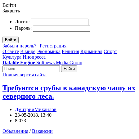
Войти
Закрыть
Логин:
Пароль:
Войти
Забыли пароль?
|
Регистрация
О сайте
В мире
Экономика
Религия
Криминал
Спорт
Культура
Инопресса
Datalife Engine
Softnews Media Group
Найти
Полная версия сайта
Требуются срубы в канадскую чашу из
северного леса.
ДмитрийМихайлов
23-05-2018, 13:40
8 073
Объявления
/
Вакансии