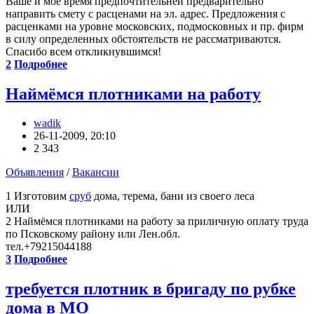
Ваше и мое время предпочтительней предварительно
направить смету с расценами на эл. адрес. Предложения с
расценками на уровне московских, подмосковных и пр. фирм
в силу определенных обстоятельств не рассматриваются.
Спасибо всем откликнувшимся!
2
Подробнее
Наймёмся плотниками на работу
wadik
26-11-2009, 20:10
2 343
Объявления
/
Вакансии
1 Изготовим
сруб
дома, терема, бани из своего леса
ИЛИ
2 Наймёмся плотниками на работу за приличную оплату труда
по Псковскому району или Лен.обл.
тел.+79215044188
3
Подробнее
требуется плотник в бригаду по рубке
дома в МО