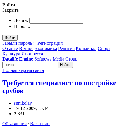
Войти
Закрыть
Логин:
Пароль:
Войти
Забыли пароль?
|
Регистрация
О сайте
В мире
Экономика
Религия
Криминал
Спорт
Культура
Инопресса
Datalife Engine
Softnews Media Group
Найти
Полная версия сайта
Требуется специалист по постройке
срубов
snnikolay
19-12-2009, 15:34
2 331
Объявления
/
Вакансии