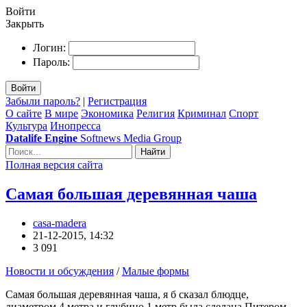
Войти
Закрыть
Логин:
Пароль:
Войти
Забыли пароль?
|
Регистрация
О сайте
В мире
Экономика
Религия
Криминал
Спорт
Культура
Инопресса
Datalife Engine
Softnews Media Group
Найти
Полная версия сайта
Самая большая деревянная чаша
casa-madera
21-12-2015, 14:32
3 091
Новости и обсуждения
/
Малые формы
Самая большая деревянная чаша, я б сказал блюдце,
диаметром 4 метра и глубино 1 метр была сделана Питером