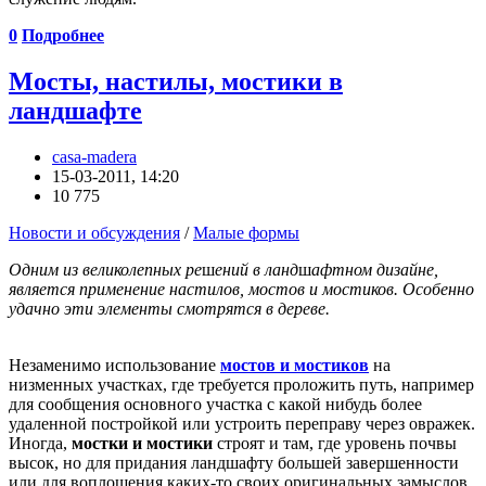
0
Подробнее
Мосты, настилы, мостики в
ландшафте
casa-madera
15-03-2011, 14:20
10 775
Новости и обсуждения
/
Малые формы
Одним из великолепных ре
ш
ений в ланд
ш
афтном дизайне,
является применение настилов, мостов и мостиков. Особенно
удачно эти элементы смотрятся в дереве.
Незаменимо использование
мостов и мостиков
на
низменных участках, где требуется проложить путь, например
для сообщения основного участка с какой нибудь более
удаленной постройкой или устроить переправу через овражек.
Иногда,
мостки и мостики
строят и там, где уровень почвы
высок, но для придания ландшафту большей завершенности
или для воплощения каких-то своих оригинальных замыслов