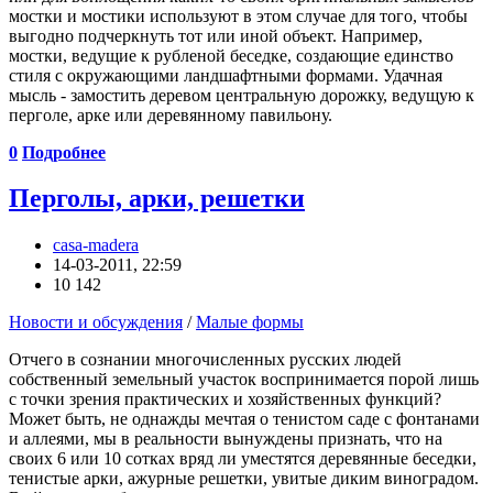
мостки и мостики используют в этом случае для того, чтобы
выгодно подчеркнуть тот или иной объект. Например,
мостки, ведущие к рубленой беседке, создающие единство
стиля с окружающими ландшафтными формами. Удачная
мысль - замостить деревом центральную дорожку, ведущую к
перголе, арке или деревянному павильону.
0
Подробнее
Перголы, арки, решетки
casa-madera
14-03-2011, 22:59
10 142
Новости и обсуждения
/
Малые формы
Отчего в сознании многочисленных русских людей
собственный земельный участок воспринимается порой лишь
с точки зрения практических и хозяйственных функций?
Может быть, не однажды мечтая о тенистом саде с фонтанами
и аллеями, мы в реальности вынуждены признать, что на
своих 6 или 10 сотках вряд ли уместятся деревянные беседки,
тенистые арки, ажурные решетки, увитые диким виноградом.