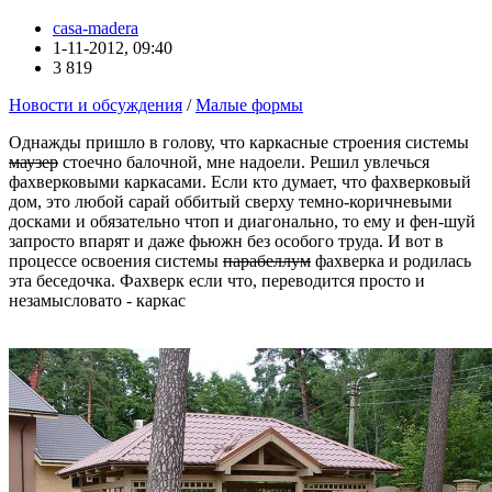
casa-madera
1-11-2012, 09:40
3 819
Новости и обсуждения
/
Малые формы
Однажды пришло в голову, что каркасные строения системы
маузер
стоечно балочной, мне надоели. Решил увлечься
фахверковыми каркасами. Если кто думает, что фахверковый
дом, это любой сарай оббитый сверху темно-коричневыми
досками и обязательно чтоп и диагонально, то ему и фен-шуй
запросто впарят и даже фьюжн без особого труда. И вот в
процессе освоения системы
парабеллум
фахверка и родилась
эта беседочка. Фахверк если что, переводится просто и
незамысловато - каркас