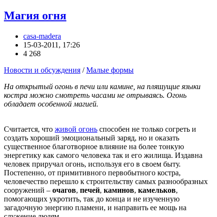
Магия огня
casa-madera
15-03-2011, 17:26
4 268
Новости и обсуждения
/
Малые формы
На открытый огонь в печи или камине, на пля
ш
ущие языки
костра можно смотреть часами не отрываясь. Огонь
обладает особенной магией.
Считается, что
живой огонь
способен не только согреть и
создать хороший эмоциональный заряд, но и оказать
существенное благотворное влияние на более тонкую
энергетику как самого человека так и его жилища. Издавна
человек приручал огонь, используя его в своем быту.
Постепенно, от примитивного первобытного костра,
человечество перешло к строительству самых разнообразных
сооружений –
очагов
,
печей
,
каминов
,
камельков
,
помогающих укротить, так до конца и не изученную
загадочную энергию пламени, и направить ее мощь на
служение людям.