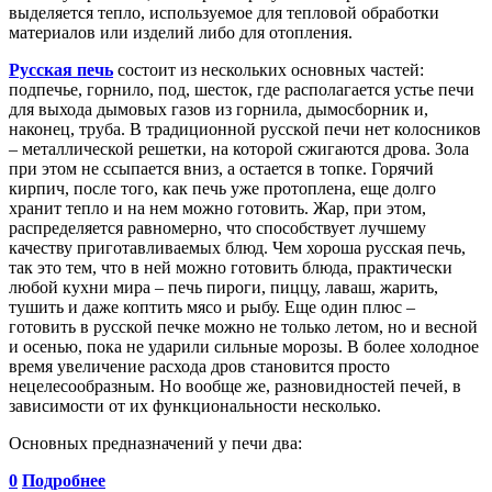
выделяется тепло, используемое для тепловой обработки
материалов или изделий либо для отопления.
Русская печь
состоит из нескольких основных частей:
подпечье, горнило, под, шесток, где располагается устье печи
для выхода дымовых газов из горнила, дымосборник и,
наконец, труба. В традиционной русской печи нет колосников
– металлической решетки, на которой сжигаются дрова. Зола
при этом не ссыпается вниз, а остается в топке. Горячий
кирпич, после того, как печь уже протоплена, еще долго
хранит тепло и на нем можно готовить. Жар, при этом,
распределяется равномерно, что способствует лучшему
качеству приготавливаемых блюд. Чем хороша русская печь,
так это тем, что в ней можно готовить блюда, практически
любой кухни мира – печь пироги, пиццу, лаваш, жарить,
тушить и даже коптить мясо и рыбу. Еще один плюс –
готовить в русской печке можно не только летом, но и весной
и осенью, пока не ударили сильные морозы. В более холодное
время увеличение расхода дров становится просто
нецелесообразным. Но вообще же, разновидностей печей, в
зависимости от их функциональности несколько.
Основных предназначений у печи два:
0
Подробнее