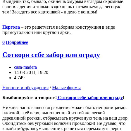
Выйдешь так, бывало, окинешь хмурым взглядом скромные
свои владения и только вздохнешь с отчаяньем: да чего уж
там! Засадить все картошкой - и дело с концом!
Пергола
– это решетчатая наборная конструкция в виде
прямоугольной или круглой арки,
0
Подробнее
Сотвори себе забор или ограду
casa-madera
14-03-2011, 19:20
4 749
Новости и обсуждения
/
Малые формы
Комбинируйте и творите!
Сотвори себе забор или ограду
!
Нижняя часть вашего ограждения может быть непроницаемо-
плотной, а её верх, выполненный из той же легкой
деревянной реечки, отбрасывать кружевную тень на ваш двор.
Обойдитесь без угрюмой колючей проволоки! Не думаю, что
какой-нибудь злоумышленник решиться перемахнуть через