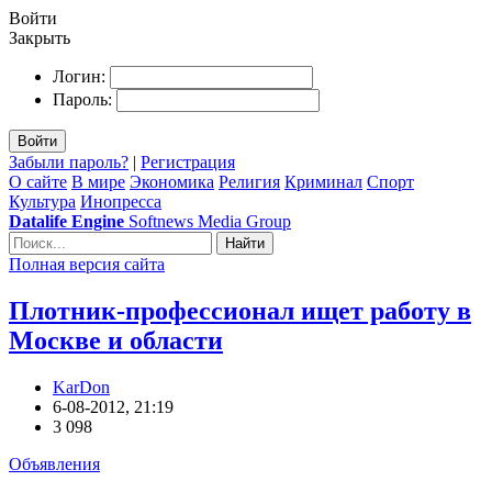
Войти
Закрыть
Логин:
Пароль:
Войти
Забыли пароль?
|
Регистрация
О сайте
В мире
Экономика
Религия
Криминал
Спорт
Культура
Инопресса
Datalife Engine
Softnews Media Group
Найти
Полная версия сайта
Плотник-профессионал ищет работу в
Москве и области
KarDon
6-08-2012, 21:19
3 098
Объявления