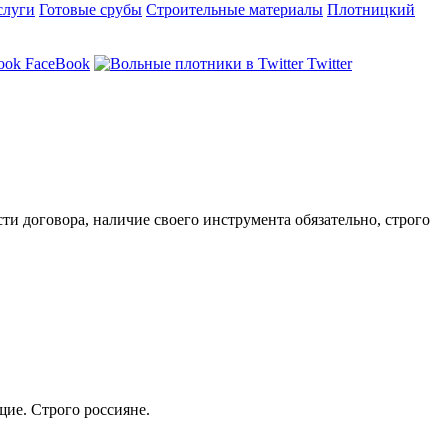
слуги
Готовые срубы
Строительные материалы
Плотницкий
FaceBook
Twitter
и договора, наличие своего инструмента обязательно, строго
ие. Строго россияне.