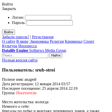
Войти
Закрыть
Логин:
Пароль:
Войти
Забыли пароль?
|
Регистрация
О сайте
В мире
Экономика
Религия
Криминал
Спорт
Культура
Инопресса
Datalife Engine
Softnews Media Group
Найти
Полная версия сайта
Пользователь: srub-stroi
Полное имя: андрей
Дата регистрации: 12 января 2014 03:57
Последнее посещение: 25 апреля 2014 22:19
Группа:
Посетители
Место жительства: вологда
Немного о себе:
бригады по рубке и монтажу деревянных домов ,а также