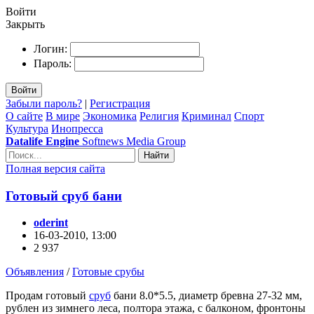
Войти
Закрыть
Логин:
Пароль:
Войти
Забыли пароль?
|
Регистрация
О сайте
В мире
Экономика
Религия
Криминал
Спорт
Культура
Инопресса
Datalife Engine
Softnews Media Group
Найти
Полная версия сайта
Готовый сруб бани
oderint
16-03-2010, 13:00
2 937
Объявления
/
Готовые срубы
Продам готовый
сруб
бани 8.0*5.5, диаметр бревна 27-32 мм,
рублен из зимнего леса, полтора этажа, с балконом, фронтоны