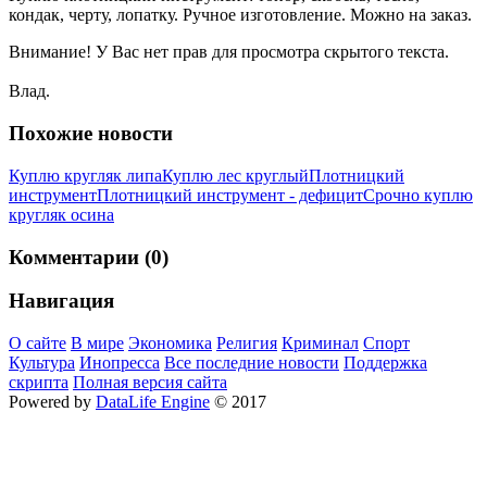
кондак, черту, лопатку. Ручное изготовление. Можно на заказ.
Внимание! У Вас нет прав для просмотра скрытого текста.
Влад.
Похожие новости
Куплю кругляк липа
Куплю лес круглый
Плотницкий
инструмент
Плотницкий инструмент - дефицит
Cрочно куплю
кругляк осина
Комментарии (0)
Навигация
О сайте
В мире
Экономика
Религия
Криминал
Спорт
Культура
Инопресса
Все последние новости
Поддержка
скрипта
Полная версия сайта
Powered by
DataLife Engine
© 2017