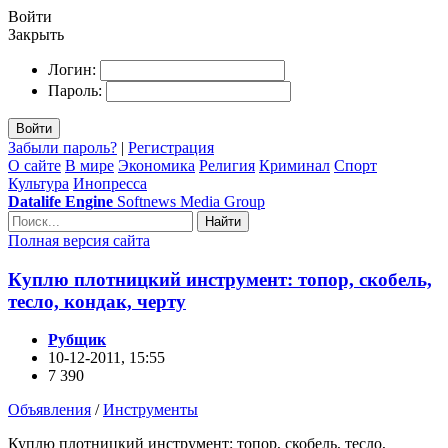
Войти
Закрыть
Логин:
Пароль:
Войти
Забыли пароль?
|
Регистрация
О сайте
В мире
Экономика
Религия
Криминал
Спорт
Культура
Инопресса
Datalife Engine
Softnews Media Group
Найти
Полная версия сайта
Куплю плотницкий инструмент: топор, скобель,
тесло, кондак, черту
Рубщик
10-12-2011, 15:55
7 390
Объявления
/
Инструменты
Куплю плотницкий инструмент: топор, скобель, тесло,