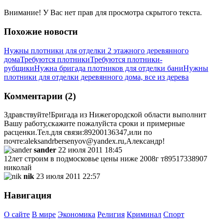
Внимание! У Вас нет прав для просмотра скрытого текста.
Похожие новости
Нужны плотники для отделки 2 этажного деревянного
дома
Требуются плотники
Требуются плотники-
рубщики
Нужна бригада плотников для отделки бани
Нужны
плотники для отделки деревянного дома, все из дерева
Комментарии (2)
Здравствуйте!Бригада из Нижегородской области выполнит
Вашу работу,скажите пожалуйста сроки и примерные
расценки.Тел.для связи:89200136347,или по
почте:aleksandrbersenyov@yandex.ru,Александр!
sander
22 июля 2011 18:45
12лет строим в подмосковье цены ниже 2008г т89517338907
николай
nik
23 июля 2011 22:57
Навигация
О сайте
В мире
Экономика
Религия
Криминал
Спорт