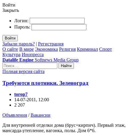
Войти
Закрыть
Логин:
Пароль:
Войти
Забыли пароль?
|
Регистрация
О сайте
В мире
Экономика
Религия
Криминал
Спорт
Культура
Инопресса
Datalife Engine
Softnews Media Group
Найти
Полная версия сайта
Требуются плотники. Зеленоград
torop7
14-07-2011, 12:00
2 207
Объявления
/
Вакансии
Для внутренней отделки дома (брус+кирпич). Первый этаж,
мансарда-утепление, вагонка, полы. Дом 6*6.