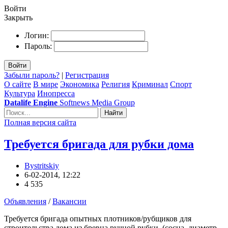
Войти
Закрыть
Логин:
Пароль:
Войти
Забыли пароль?
|
Регистрация
О сайте
В мире
Экономика
Религия
Криминал
Спорт
Культура
Инопресса
Datalife Engine
Softnews Media Group
Найти
Полная версия сайта
Требуется бригада для рубки дома
Bystritskiy
6-02-2014, 12:22
4 535
Объявления
/
Вакансии
Требуется бригада опытных плотников/рубщиков для
строительства дома из бревна ручной рубки, (сосна, диаметр