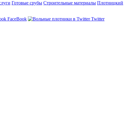
слуги
Готовые срубы
Строительные материалы
Плотницкий
FaceBook
Twitter