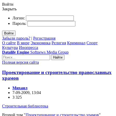
Войти
Закрыть
Логин:
Пароль:
Войти
Забыли пароль?
|
Регистрация
О сайте
В мире
Экономика
Религия
Криминал
Спорт
Культура
Инопресса
Datalife Engine
Softnews Media Group
Найти
Полная версия сайта
Проектирование и строительство православных
храмов
Михаил
7-09-2009, 13:04
3 325
Строительная библиотека
Второй том "
Проектирование и строительство храмов
"