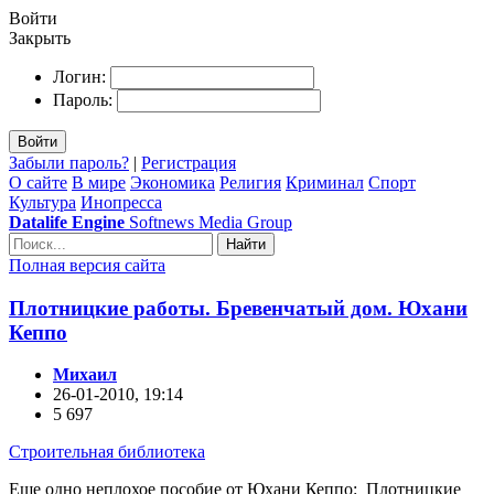
Войти
Закрыть
Логин:
Пароль:
Войти
Забыли пароль?
|
Регистрация
О сайте
В мире
Экономика
Религия
Криминал
Спорт
Культура
Инопресса
Datalife Engine
Softnews Media Group
Найти
Полная версия сайта
Плотницкие работы. Бревенчатый дом. Юхани
Кеппо
Михаил
26-01-2010, 19:14
5 697
Строительная библиотека
Еще одно неплохое пособие от Юхани Кеппо: Плотницкие