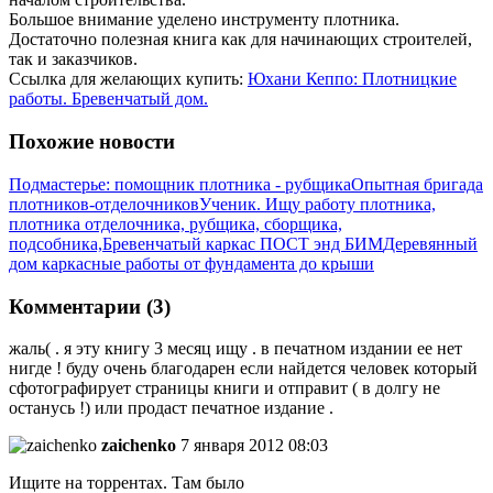
Большое внимание уделено инструменту плотника.
Достаточно полезная книга как для начинающих строителей,
так и заказчиков.
Ссылка для желающих купить:
Юхани Кеппо: Плотницкие
работы. Бревенчатый дом.
Похожие новости
Подмастерье: помощник плотника - рубщика
Опытная бригада
плотников-отделочников
Ученик. Ищу работу плотника,
плотника отделочника, рубщика, сборщика,
подсобника,
Бревенчатый каркас ПОСТ энд БИМ
Деревянный
дом каркасные работы от фундамента до крыши
Комментарии (3)
жаль( . я эту книгу 3 месяц ищу . в печатном издании ее нет
нигде ! буду очень благодарен если найдется человек который
сфотографирует страницы книги и отправит ( в долгу не
останусь !) или продаст печатное издание .
zaichenko
7 января 2012 08:03
Ищите на торрентах. Там было