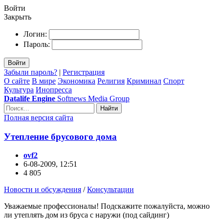
Войти
Закрыть
Логин:
Пароль:
Войти
Забыли пароль?
|
Регистрация
О сайте
В мире
Экономика
Религия
Криминал
Спорт
Культура
Инопресса
Datalife Engine
Softnews Media Group
Найти
Полная версия сайта
Утепление брусового дома
ovf2
6-08-2009, 12:51
4 805
Новости и обсуждения
/
Консультации
Уважаемые профессионалы! Подскажите пожалуйста, можно
ли утеплять дом из бруса с наружи (под сайдинг)