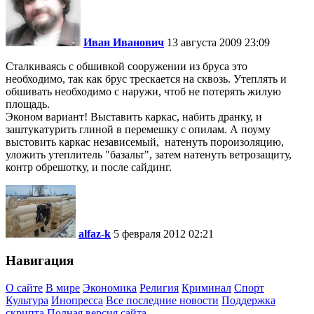
Иван Иванович
13 августа 2009 23:09
Сталкиваясь с обшивкой сооружении из бруса это
необходимо, так как брус трескается на сквозь. Утеплять и
обшивать необходимо с наружи, чтоб не потерять жилую
площадь.
Эконом вариант! Выставить каркас, набить дранку, и
заштукатурить глиной в перемешку с опилам. А поуму
выстовить каркас независемый, натенуть пороизоляцию,
уложить утеплитель "базальт", затем натенуть ветрозащиту,
контр обрешотку, и после сайдинг.
alfaz-k
5 февраля 2012 02:21
Навигация
О сайте
В мире
Экономика
Религия
Криминал
Спорт
Культура
Инопресса
Все последние новости
Поддержка
скрипта
Полная версия сайта