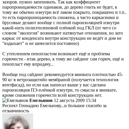
зазоров. нужно запенивать. Так как коэффициент
паропроницаемости одинаков, до дерево гнить не будет, к
тому же обычно изнутри всё лаком покрыто, покрашено и т.п..
то есть паропроницаемость снижена, а часто каркасники и
брусовые делают вообще с полной пароизоляцией изнутри
какой-нить полиэтиленовой плёнкой под ГКЛ (от чего со
словом "экология" возникают натянутые отношения, но зато
каркас от конденсата внутри конструкции не ведёт и дом не
"вздыхает" и не шевелится постоянно)
С утеплением пенопластом возникает ещё и проблема
горючести - итак дерево, к тому же сайдинг сам горюч, ещё и
пенопласт ему впридачу...
Вообще под сайдинг рекомендуется минвата плотностью 45-
90 кг в ветрозащитнйо мембраной (получается технология
вентфасад), но если как написал выше у вас сделана
пароизоляция ПЭ-плёнкой изнутри, то смысла в минвате,
кроме снижения горючести всей конструкции нет.
Емельянов
12 августа 2009 15:34
Респект Геннадию Емельнову...и большое спасибо за
отзывчивость