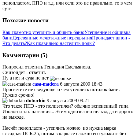
пенопластом, ППЭ и т.д. или если это не правильно, то в чем
суть.
Похожие новости
Как грамотно утеплить и обшить баню
Утепление и обшивка
бани
Деревянные межэтажные перекрытия
Пропадает шпон -
Что делать?
Как правильно настелить полы?
Комментарии (5)
Попросил ответить Геннадия Емельянова.
Снизойдет - ответит.
Ну а нет и суда не нет
casa-madera
6 августа 2009 18:43
Просветите не сведующего чем утеплить потолок бани.
Нужно срочно!
duborkin
9 августа 2009 09:21
Что такое ППЭ - это полиэтилен? обычно вспененный типа
Изолон и т.п. названия... Этим однозначно нельзя, да и дорого
на выходе.
Насчёт пенопласта - утеплить можно, но нужна марка
фасадная ПСБ-25, потом в каркасе сложно его уложить без