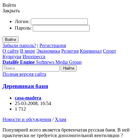
Войти
Закрыть
Логин:
Пароль:
Войти
Забыли пароль?
|
Регистрация
О сайте
В мире
Экономика
Религия
Криминал
Спорт
Культура
Инопресса
Datalife Engine
Softnews Media Group
Найти
Полная версия сайта
Деревянная баня
casa-madera
25-03-2008, 16:54
1 712
Новости и обсуждения
/
Хлам
Популярней всего является бревенчатая русская баня. В ней
практически не требуется дополнительной вентиляции ?