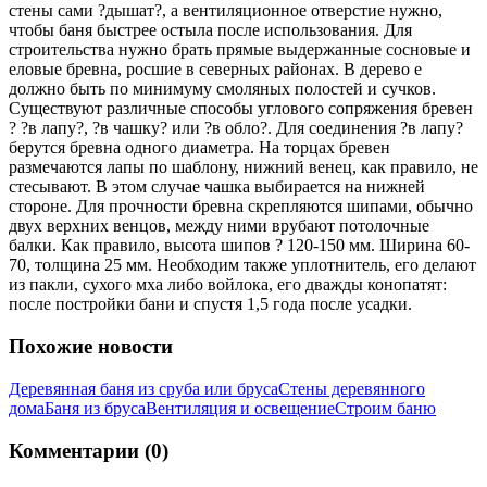
стены сами ?дышат?, а вентиляционное отверстие нужно,
чтобы баня быстрее остыла после использования. Для
строительства нужно брать прямые выдержанные сосновые и
еловые бревна, росшие в северных районах. В дерево е
должно быть по минимуму смоляных полостей и сучков.
Существуют различные способы углового сопряжения бревен
? ?в лапу?, ?в чашку? или ?в обло?. Для соединения ?в лапу?
берутся бревна одного диаметра. На торцах бревен
размечаются лапы по шаблону, нижний венец, как правило, не
стесывают. В этом случае чашка выбирается на нижней
стороне. Для прочности бревна скрепляются шипами, обычно
двух верхних венцов, между ними врубают потолочные
балки. Как правило, высота шипов ? 120-150 мм. Ширина 60-
70, толщина 25 мм. Необходим также уплотнитель, его делают
из пакли, сухого мха либо войлока, его дважды конопатят:
после постройки бани и спустя 1,5 года после усадки.
Похожие новости
Деревянная баня из сруба или бруса
Стены деревянного
дома
Баня из бруса
Вентиляция и освещение
Строим баню
Комментарии (0)