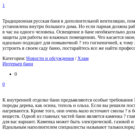
1
Традиционная русская баня в дополнительной вентиляции, поми
установлена внутри большого дома. Но если парная должна раб
в час на одного человека. Освещение в бане необязательно до
защиты для работы во влажных помещениях. Что касается окон,
идеально подходит для помывочной ? это гигиеничней, к тому
устроить в своем саду баню, постарайтесь все же найти профес
Категория:
Новости и обсуждения
/
Хлам
Интерьер бани
0
0
К внутренней отделке бани предъявляются особые требования 
породы дерева, как осина, тополь и ольха. Если вы решили пос
нагреваются. Кроме того, они очень мало источают смолы ? в
веществ. Одной из главных частей бани является каменка ? гл
для вас вариант. Каменка может быть электрической, газовой и
Идеальным наполнителем специалисты называют талькохлорид, 