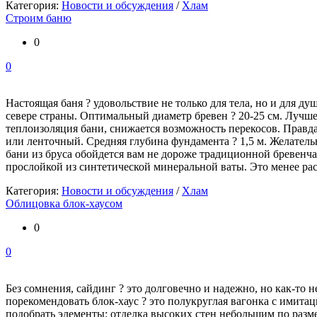
Категория:
Новости и обсуждения
/
Хлам
Строим баню
0
0
Настоящая баня ? удовольствие не только для тела, но и для д
севере страны. Оптимальный диаметр бревен ? 20-25 см. Лучше
теплоизоляция бани, снижается возможность перекосов. Правда
или ленточный. Средняя глубина фундамента ? 1,5 м. Желатель
бани из бруса обойдется вам не дороже традиционной бревенч
прослойкой из синтетической минеральной ваты. Это менее ра
Категория:
Новости и обсуждения
/
Хлам
Облицовка блок-хаусом
0
0
Без сомнения, сайдинг ? это долговечно и надежно, но как-то
порекомендовать блок-хаус ? это полукруглая вагонка с имита
подобрать элементы: отделка высоких стен небольшим по разме