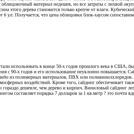
т облицовочный материал недешев, но все затраты с лихвой оку
ина этого дерева становится только крепче от влаги. Кубически
 от 6 у.е. Получается, что цена облицовки блок-хаусом сопостав
стали использовать в конце 50-х годов прошлого века в США, б
ния с 90-х годов и его использование неуклонно повышается. Са
 либо из полимерных материалов, ПВХ или поливинилхлоридов.
осферных воздействий. Кроме того, сайдинг обеспечивает также 
 гораздо дешевле, чем дерево и кирпич. Виниловый сайдинг лег
нгом составляет порядка 7 долларов за 1 кв.метр ? это почти в