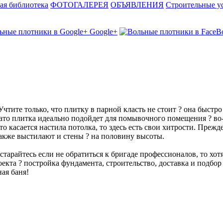
ая библиотека
ФОТОГАЛЕРЕЯ
ОБЪЯВЛЕНИЯ
Строительные у
Google+
чтите только, что плитку в парной класть не стоит ? она быстро
ато плитка идеально подойдет для помывочного помещения ? во-п
о касается настила потолка, то здесь есть свои хитрости. Прежд
акже выстилают и стены ? на половину высоты.
старайтесь если не обратиться к бригаде профессионалов, то хо
оекта ? постройка фундамента, строительство, доставка и подбо
ная баня!