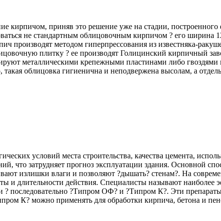
ние кирпичом, приняв это решение уже на стадии, построенного
оваться не стандартным облицовочным кирпичом ? его ширина 12
пич производят методом гиперпрессования из известняка-ракуше
ицовочную плитку ? ее производят Голицинский кирпичный заво
тируют металлическими крепежными пластинами либо гвоздями и
 такая облицовка гигиенична и неподвержена высолам, а отдел
ических условий места строительства, качества цемента, исполь
ий, что затрудняет прогноз эксплуатации здания. Основной сп
вают излишки влаги и позволяют ?дышать? стенам?. На соврем
оты и длительности действия. Специалисты называют наиболее
 ? последовательно ?Типром ОФ? и ?Типром К?. Эти препараты 
ипром К? можно применять для обработки кирпича, бетона и пен