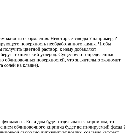
зможности оформления. Некоторые заводы ? например, ?
тирующего поверхность необработанного камня. Чтобы
ы получить цветной раствор, к нему добавляют
о берут технический углерод. Существуют определенные
раю облицовочных поверхностей, что значительно экономит
 солей на кладке).
й фундамент. Если дом будет отделываться кирпичом, то
ением облицовочного кирпича будет вентилируемый фасад ?
лицовкой свободно циркулирует воздух, создавая ?эффект