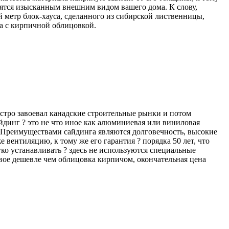
пятся изысканным внешним видом вашего дома. К слову,
й метр блок-хауса, сделанного из сибирской лиственницы,
има с кирпичной облицовкой.
ыстро завоевал канадские строительные рынки и потом
йдинг ? это не что иное как алюминиевая или виниловая
 Преимуществами сайдинга являются долговечность, высокие
вентиляцию, к тому же его гарантия ? порядка 50 лет, что
ко устанавливать ? здесь не используются специальные
двое дешевле чем облицовка кирпичом, окончательная цена