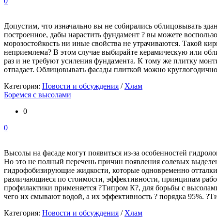
0
Допустим, что изначально вы не собирались облицовывать зда
построенное, дабы нарастить фундамент ? вы можете воспольз
морозостойкость ни иные свойства не утрачиваются. Такой кир
неприемлема? В этом случае выбирайте керамическую или обл
раз и не требуют усиления фундамента. К тому же плитку мон
отпадает. Облицовывать фасады плиткой можно круглогодично,
Категория:
Новости и обсуждения
/
Хлам
Боремся с высолами
0
0
Высолы на фасаде могут появиться из-за особенностей гидролог
Но это не полный перечень причин появления солевых выделен
гидрофобизирующие жидкости, которые одновременно отталки
различающиеся по стоимости, эффективности, принципам раб
профилактики применяется ?Типром К?, для борьбы с высолами
чего их смывают водой, а их эффективность ? порядка 95%. ?Т
Категория:
Новости и обсуждения
/
Хлам