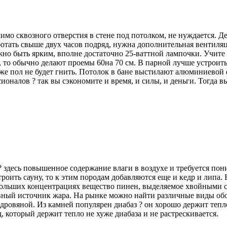
мо сквозного отверстия в стене под потолком, не нуждается. Де
отать свыше двух часов подряд, нужна дополнительная вентиляци
лжно быть ярким, вполне достаточно 25-ваттной лампочки. Учите
 то обычно делают проемы 60на 70 см. В парной лучше устроить
 же пол не будет гнить. Потолок в бане выстилают алюминиевой
сионалов ? так вы сэкономите и время, и силы, и деньги. Тогда
? здесь повышенное содержание влаги в воздухе и требуется по
троить сауну, то к этим породам добавляются еще и кедр и липа.
 больших концентрациях вещество пинен, выделяемое хвойными 
авный источник жара. На рынке можно найти различные виды обо
 дровяной. Из камней популярен диабаз ? он хорошо держит тепло
который держит тепло не хуже диабаза и не растрескивается.