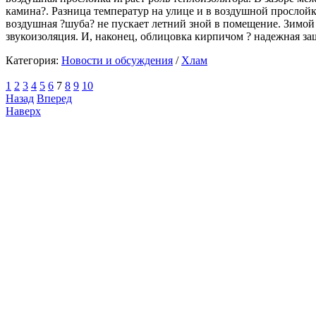
камина?. Разница температур на улице и в воздушной прослойке
воздушная ?шуба? не пускает летний зной в помещение. Зимой
звукоизоляция. И, наконец, облицовка кирпичом ? надежная за
Категория:
Новости и обсуждения
/
Хлам
1
2
3
4
5
6
7
8
9
10
Назад
Вперед
Наверх