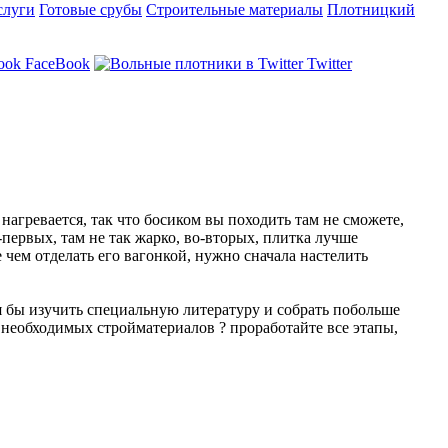
слуги
Готовые срубы
Строительные материалы
Плотницкий
FaceBook
Twitter
 нагревается, так что босиком вы походить там не сможете,
ервых, там не так жарко, во-вторых, плитка лучше
е чем отделать его вагонкой, нужно сначала настелить
тя бы изучить специальную литературу и собрать побольше
р необходимых стройматериалов ? проработайте все этапы,