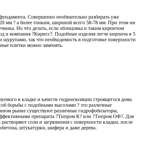
 фундамента. Совершенно необязательно разбирать уже
0 мм ? а более тонким, шириной всего 58-78 мм. При этом ни
чника. Но что делать, если облицовка и таким кирпичом
д и компания ?Кирисс?. Подобные изделия легче кирпича в 5
 шурупами, так что необходимость в подготовке поверхности
ьные плитки можно заменять.
зуемого в кладке и качеств гидроизоляции строящегося дома.
особ борьбы с подобными высолами ? это различные
енном рынке существуют различные гидрофобизаторы,
 эффективными препараты ?Типром К? или ?Типром ОФ?. Для
растворяют соли и загрязнения с поверхности кладки, после
обетона, штукатурки, шифера и даже дерева.