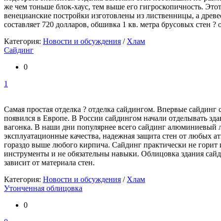
же чем тоньше блок-хаус, тем выше его гигроскопичность. Это
венецианские постройки изготовлены из лиственницы, а древес
составляет 720 долларов, обшивка 1 кв. метра брусовых стен ?
Категория:
Новости и обсуждения
/
Хлам
Сайдинг
0
1
Самая простая отделка ? отделка сайдингом. Впервые сайдинг 
появился в Европе. В России сайдингом начали отделывать зда
вагонка. В наши дни популярнее всего сайдинг алюминиевый
эксплуатационные качества, надежная защита стен от любых атм
гораздо выше любого кирпича. Сайдинг практически не горит и
инструменты и не обязательны навыки. Облицовка здания сайди
зависит от материала стен.
Категория:
Новости и обсуждения
/
Хлам
Утонченная облицовка
0