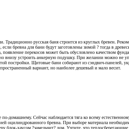
уши. Традиционно русская баня строится из круглых бревен. Рек
, если бревна для бани будут заготовлены зимой ? тогда в дре
, появление перекосов может быть обусловлено качеством фунда
но внизу устроить анкерную подушку. При желании можно не упи
атой постройки. Щитовые бани собирают из сэндвич-панелей, ук
спространенный вариант, но наиболее дешевый и мало весит.
 не по-домашнему. Сейчас наблюдается тяга ко всему естественн
цией оцилиндрованного бревна. При выборе материала необходим
ру блок-хаусом ?замельчит? дом. Учтите, что теплосберегающие 