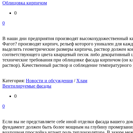
Облицовка кирпичом
0
0
В наши дни предприятия производят высокохудожественный ки
Фагот? производят кирпич, рельеф которого уникален для каж
выделить геометрические размеры кирпича, раствор должен ко
соответствующего цвета кварцевый песок либо декоративный це
технические требования при облицовке фасада кирпичом (он к
раствор). Качественный раствор и соблюдение температурного 
Категория:
Новости и обсуждения
/
Хлам
Вентилируемые фасады
0
0
Если вы не представляете себе иной отделки фасада вашего до
фундамент должен быть более мощным на глубину промерзани
воздушная прослойка играет роль теплоизолятора. В зазоре м