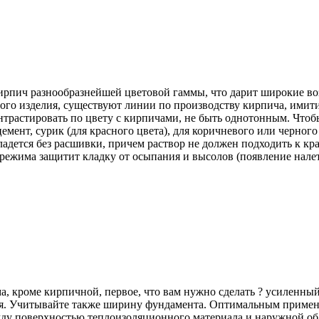
рпич разнообразнейшей цветовой гаммы, что дарит широкие во
дого изделия, существуют линии по производству кирпича, ими
нтрастировать по цвету с кирпичами, не быть однотонным. Чтоб
мент, сурик (для красного цвета), для коричневого или черног
ладется без расшивки, причем раствор не должен подходить к к
режима защитит кладку от осыпания и высолов (появление налета
ма, кроме кирпичной, первое, что вам нужно сделать ? усиленны
я. Учитывайте также ширину фундамента. Оптимальным примен
ежду поверхностью теплоизоляционного материала и наружной об