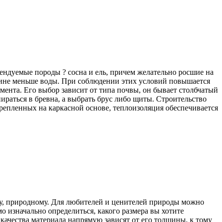
омендуемые породы ? сосна и ель, причем желательно росшие на
весине меньше воды. При соблюдении этих условий повышается
мента. Его выбор зависит от типа почвы, он бывает столбчатый
раться в бревна, а выбрать брус либо щиты. Строительство
репленных на каркасной основе, теплоизоляция обеспечивается
ому, природному. Для любителей и ценителей природы можно
о изначально определиться, какого размера вы хотите
качества материала напрямую зависят от его толщины, к тому