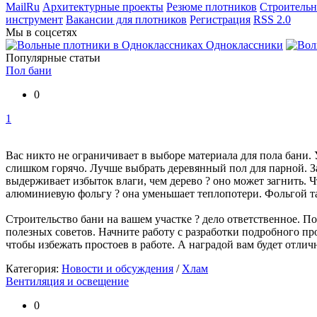
MailRu
Архитектурные проекты
Резюме плотников
Строительн
инструмент
Вакансии для плотников
Регистрация
RSS 2.0
Мы в соцсетях
Одноклассники
Популярные статьи
Пол бани
0
1
Вас никто не ограничивает в выборе материала для пола бани. У
слишком горячо. Лучше выбрать деревянный пол для парной. З
выдерживает избыток влаги, чем дерево ? оно может загнить. Чт
алюминиевую фольгу ? она уменьшает теплопотери. Фольгой т
Строительство бани на вашем участке ? дело ответственное. По
полезных советов. Начните работу с разработки подробного пр
чтобы избежать простоев в работе. А наградой вам будет отлич
Категория:
Новости и обсуждения
/
Хлам
Вентиляция и освещение
0