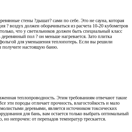
ревянные стены ?дышат? сами по себе. Это не сауна, которая
я ? воздух должен оборачиваться из расчета 10-20 кубометров
 только, что у светильников должен быть специальный класс
 деревянный пол ? он меньше нагревается. Зато плитка
 фольгой для уменьшения теплопотерь. Если вы решили
 вы получите настоящую баню.
ниженная теплопроводность. Этим требованиям отвечают такие
 Все эти породы отличает прочность, влагостойкость и мало
смолистыми деревьями, является источником токсических
рудования для бань, вам остается только выбрать оптимальный
, но непрочен: от перепадов температур трескается.