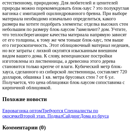
естественному, природному. Для любителей и ценителей
природы можно порекомендовать блок-хаус ? это полукруглая
вагонка с имитацией оцилиндрованного бревна. При выборе
материала необходимо изначально определиться, какого
размера вы хотите подобрать элементы: отделка высоких стен
небольшим по размеру блок-хаусом ?замельчит? дом. Учтите,
что теплосберегающие качества материала напрямую зависят
от его толщины, к тому же чем тоньше блок-хаус, тем выше
его гигроскопичность. Этот облицовочный материал недешев,
но все затраты с лихвой окупятся изысканным внешним
видом вашего дома. К слову, венецианские постройки
изготовлены из лиственницы, а древесина этого дерева
становится только крепче от влаги. Кубический метр блок-
хауса, сделанного из сибирской лиственницы, составляет 720
долларов, обшивка 1 кв. метра брусовых стен ? от 6 у.е.
Получается, что цена облицовки блок-хаусом сопоставима с
кирпичной облицовкой.
Похожие новости
Евровагонка оптом
Требуются Специалисты по
окосячке
Второй этап. Подвал
Сайдинг
Дома из бруса
Комментарии (0)