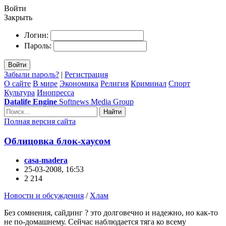
Войти
Закрыть
Логин:
Пароль:
Войти
Забыли пароль?
|
Регистрация
О сайте
В мире
Экономика
Религия
Криминал
Спорт
Культура
Инопресса
Datalife Engine
Softnews Media Group
Найти
Полная версия сайта
Облицовка блок-хаусом
casa-madera
25-03-2008, 16:53
2 214
Новости и обсуждения
/
Хлам
Без сомнения, сайдинг ? это долговечно и надежно, но как-то
не по-домашнему. Сейчас наблюдается тяга ко всему