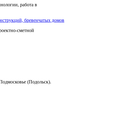
нологии, работа в
онструкций, бревенчатых домов
роектно-сметной
 Подмосковье (Подольск).