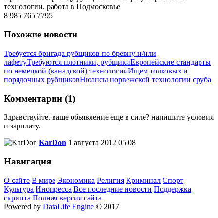
технологии, работа в Подмосковье
8 985 765 7795
Похожие новости
Требуется бригада рубщиков по бревну и/или
лафету
Требуются плотники, рубщики
Европейские стандарты
по немецкой (канадской) технологии
Ищем толковых и
порядочных рубщиков
Нюансы норвежской технологии сруба
Комментарии (1)
Здравствуйте. ваше обьявление еще в силе? напишите условия
и зарплату.
KarDon
1 августа 2012 05:08
Навигация
О сайте
В мире
Экономика
Религия
Криминал
Спорт
Культура
Инопресса
Все последние новости
Поддержка
скрипта
Полная версия сайта
Powered by
DataLife Engine
© 2017