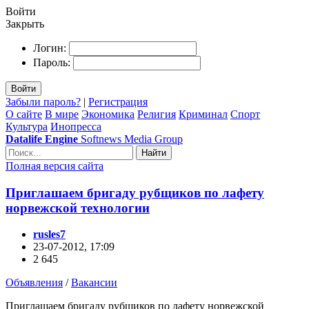
Войти
Закрыть
Логин:
Пароль:
Войти
Забыли пароль?
|
Регистрация
О сайте
В мире
Экономика
Религия
Криминал
Спорт
Культура
Инопресса
Datalife Engine
Softnews Media Group
Найти
Полная версия сайта
Приглашаем бригаду рубщиков по лафету
норвежской технологии
rusles7
23-07-2012, 17:09
2 645
Объявления
/
Вакансии
Приглашаем бригаду рубщиков по лафету норвежской