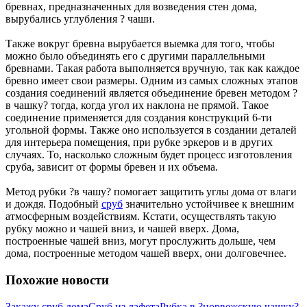
бревнах, предназначенных для возведения стен дома,
вырубались углубления ? чаши.
Также вокруг бревна вырубается выемка для того, чтобы
можно было объединять его с другими параллельными
бревнами. Такая работа выполняется вручную, так как каждое
бревно имеет свои размеры. Одним из самых сложных этапов
создания соединений является объединение бревен методом ?
в чашку? тогда, когда угол их наклона не прямой. Такое
соединение применяется для создания конструкций 6-ти
угольной формы. Также оно используется в создании деталей
для интерьера помещения, при рубке эркеров и в других
случаях. То, насколько сложным будет процесс изготовления
сруба, зависит от формы бревен и их объема.
Метод рубки ?в чашу? помогает защитить углы дома от влаги
и дождя. Подобный
сруб
значительно устойчивее к внешним
атмосферным воздействиям. Кстати, осуществлять такую
рубку можно и чашей вниз, и чашей вверх. Дома,
построенные чашей вниз, могут прослужить дольше, чем
дома, построенные методом чашей вверх, они долговечнее.
Похожие новости
Закажу сруб дома
Сруб из лафета
Рубка в ?норвежскую чашку?