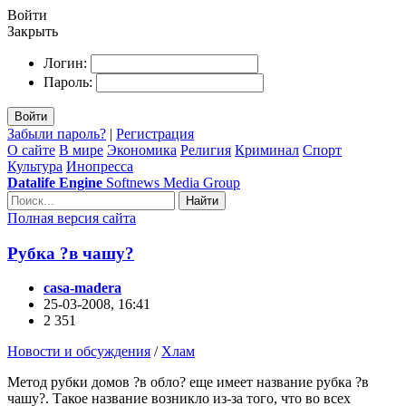
Войти
Закрыть
Логин:
Пароль:
Войти
Забыли пароль?
|
Регистрация
О сайте
В мире
Экономика
Религия
Криминал
Спорт
Культура
Инопресса
Datalife Engine
Softnews Media Group
Найти
Полная версия сайта
Рубка ?в чашу?
casa-madera
25-03-2008, 16:41
2 351
Новости и обсуждения
/
Хлам
Метод рубки домов ?в обло? еще имеет название рубка ?в
чашу?. Такое название возникло из-за того, что во всех