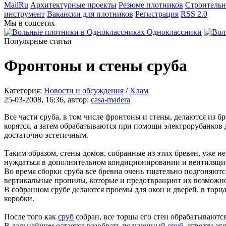
MailRu
Архитектурные проекты
Резюме плотников
Строительн
инструмент
Вакансии для плотников
Регистрация
RSS 2.0
Мы в соцсетях
Одноклассники
Популярные статьи
Фронтоны и стены сруба
Категория:
Новости и обсуждения
/
Хлам
25-03-2008, 16:36, автор:
casa-madera
Все части сруба, в том числе фронтоны и стены, делаются из б
корятся, а затем обрабатываются при помощи электрорубанков 
достаточно эстетичным.
Таким образом, стены домов, собранные из этих бревен, уже 
нуждаться в дополнительном кондиционировании и вентиляци
Во время сборки сруба все бревна очень тщательно подгоняются
вертикальные пропилы, которые и предотвращают их возможно
В собранном срубе делаются проемы для окон и дверей, в торц
коробки.
После того как
сруб
собран, все торцы его стен обрабатываютс
В дальнейшем остается разобрать полученный
сруб
, отвезти е