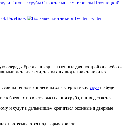
слуги
Готовые срубы
Строительные материалы
Плотницкий
FaceBook
Twitter
вую очередь, бревна, предназначенные для постройки срубов -
вными материалами, так как их вид и так становится
я высоким теплотехническим характеристикам
сруб
не будет
ие в бревнах во время высыхания сруба, в них делаются
рому и будут в дальнейшем крепиться оконные и дверные
онек протесываются под форму кровли.