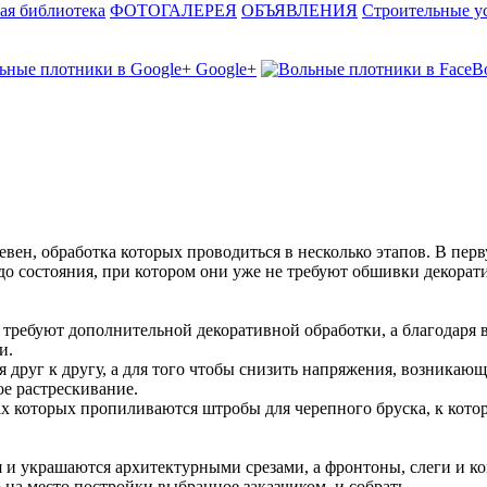
ая библиотека
ФОТОГАЛЕРЕЯ
ОБЪЯВЛЕНИЯ
Строительные у
Google+
ревен, обработка которых проводиться в несколько этапов. В пер
до состояния, при котором они уже не требуют обшивки декорати
не требуют дополнительной декоративной обработки, а благодар
и.
 друг к другу, а для того чтобы снизить напряжения, возникающ
е растрескивание.
ах которых пропиливаются штробы для черепного бруска, к кото
я и украшаются архитектурными срезами, а фронтоны, слеги и к
го на место постройки выбранное заказчиком, и собрать.