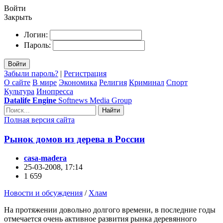
Войти
Закрыть
Логин:
Пароль:
Войти
Забыли пароль?
|
Регистрация
О сайте
В мире
Экономика
Религия
Криминал
Спорт
Культура
Инопресса
Datalife Engine
Softnews Media Group
Найти
Полная версия сайта
Рынок домов из дерева в России
casa-madera
25-03-2008, 17:14
1 659
Новости и обсуждения
/
Хлам
На протяжении довольно долгого времени, в последние годы
отмечается очень активное развития рынка деревянного