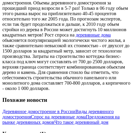
домостроения. Обьемы деревянного домостроения за
прошедший приод возросли в 5-7 раз! Только в 06 году обьем
этого рынка вырос на приблизительно 40-45 процентов
относительно того же 2005 года. По прогнозам экспертов,
если так будет продолжаться и дальше, к 2010 году обьем
стройки из дерева в России может достигнуть 10 миллионов
квадратных метров! Рост спроса на
деревянные дома
обьясняется популяризацией экологически чистого жилья, а
также сравнительно невысокой их стоимостью - от двухсот до
1500 долларов за квадратный метр, зависит от технологии
производства. Затраты на строительство коттеджа бизнес-
класса под ключ могут составлять от 700 до 2500 долларов,
верхняя граница соответствует комбинированным обьектам
дерево и камень. Для сравнения стоило бы отметить, что
себестоимость строительства обычного панельного или
монолитного дома составляет 700-800 долларов, а кирпичного
- около 1 000 долларов.
Похожие новости
Деревянное домостроение в России
Виды деревянного
домостроения
Спрос на деревянные дома
Предложения на
рынке деревянных домов
Что такое деревянный дом