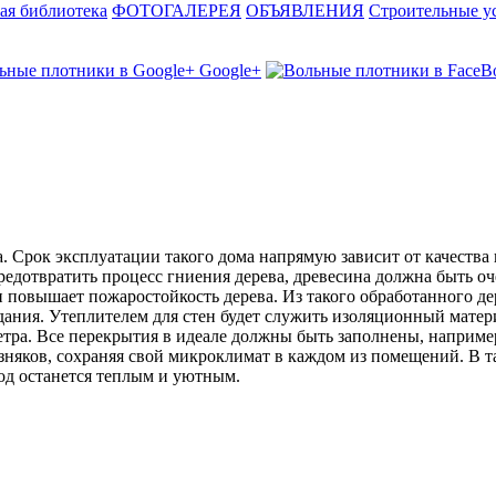
ая библиотека
ФОТОГАЛЕРЕЯ
ОБЪЯВЛЕНИЯ
Строительные у
Google+
а. Срок эксплуатации такого дома напрямую зависит от качеств
предотвратить процесс гниения дерева, древесина должна быть 
вышает пожаростойкость дерева. Из такого обработанного дерев
ания. Утеплителем для стен будет служить изоляционный матери
метра. Все перекрытия в идеале должны быть заполнены, напри
зняков, сохраняя свой микроклимат в каждом из помещений. В та
лод останется теплым и уютным.