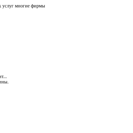
х услуг многие фирмы
т...
ины.