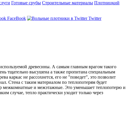
слуги
Готовые срубы
Строительные материалы
Плотницкий
FaceBook
Twitter
а используемой древесины. А самым главным врагом такого
очень тщательно высушена а также пропитана специальным
а каркас не рассохнется, его не "поведет", это позволит
ал. Стена с таким материалом по теплопотерям будет
мер межкомнатные и межэтажные. Это уменьшает теплопотерю и
ким случае, тепло практически уходит только через