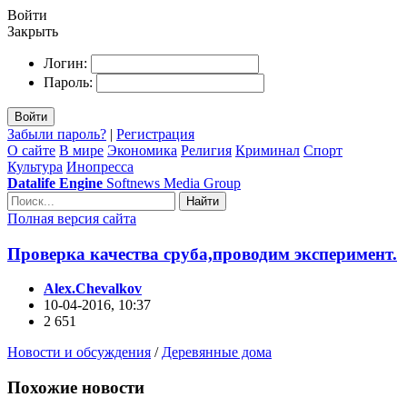
Войти
Закрыть
Логин:
Пароль:
Войти
Забыли пароль?
|
Регистрация
О сайте
В мире
Экономика
Религия
Криминал
Спорт
Культура
Инопресса
Datalife Engine
Softnews Media Group
Найти
Полная версия сайта
Проверка качества сруба,проводим эксперимент.
Alex.Chevalkov
10-04-2016, 10:37
2 651
Новости и обсуждения
/
Деревянные дома
Похожие новости