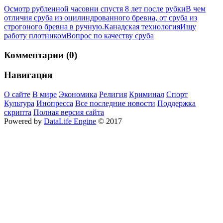
Осмотр рубленной часовни спустя 8 лет после рубки
В чем
отличия сруба из оцилиндрованного бревна, от сруба из
строгоного бревна в ручную.
Канадская технология
Ищу
работу плотником
Вопрос по качеству сруба
Комментарии (0)
Навигация
О сайте
В мире
Экономика
Религия
Криминал
Спорт
Культура
Инопресса
Все последние новости
Поддержка
скрипта
Полная версия сайта
Powered by
DataLife Engine
© 2017