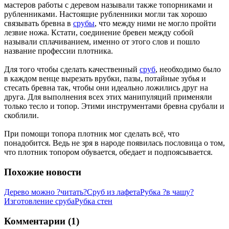
мастеров работы с деревом называли также топорниками и
рубленниками. Настоящие рубленники могли так хорошо
связывать бревна в
срубы
, что между ними не могло пройти
лезвие ножа. Кстати, соединение бревен между собой
называли сплачиванием, именно от этого слов и пошло
название профессии плотника.
Для того чтобы сделать качественный
сруб
, необходимо было
в каждом венце вырезать врубки, пазы, потайные зубья и
стесать бревна так, чтобы они идеально ложились друг на
друга. Для выполнения всех этих манипуляций применяли
только тесло и топор. Этими инструментами бревна срубали и
скоблили.
При помощи топора плотник мог сделать всё, что
понадобится. Ведь не зря в народе появилась пословица о том,
что плотник топором обувается, обедает и подпоясывается.
Похожие новости
Дерево можно ?читать?
Сруб из лафета
Рубка ?в чашу?
Изготовление сруба
Рубка стен
Комментарии (1)