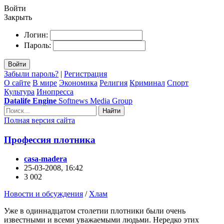
Войти
Закрыть
Логин:
Пароль:
Войти
Забыли пароль?
|
Регистрация
О сайте
В мире
Экономика
Религия
Криминал
Спорт
Культура
Инопресса
Datalife Engine
Softnews Media Group
Найти
Полная версия сайта
Профессия плотника
casa-madera
25-03-2008, 16:42
3 002
Новости и обсуждения
/
Хлам
Уже в одиннадцатом столетии плотники были очень
известными и всеми уважаемыми людьми. Нередко этих